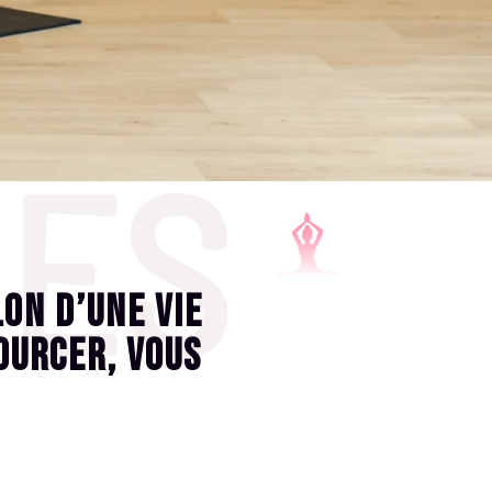
UES
lon d’une vie
ourcer, vous