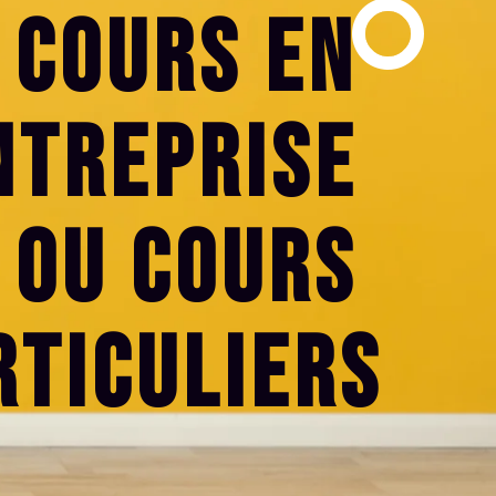
Cours en
ntreprise
ou Cours
rticuliers