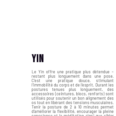
Yin
Le Yin offre une pratique plus détendue –
restant plus longuement dans une pose.
C’est une pratique douce, stimulant
l’immobilité du corps et de l’esprit. Durant les
postures tenues plus longuement, des
accessoires (ceintures, blocs, renforts) sont
utilisés pour soutenir un bon alignement des
os tout en libérant des tensions musculaires.
Tenir la posture de 2 à 10 minutes permet
d’améliorer la flexibilité, encourager la pleine
conscience et la méditation ainsi que cibler