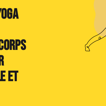
yoga
corps
r
e et