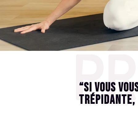
PR
“Si vous vou
trépidante, 